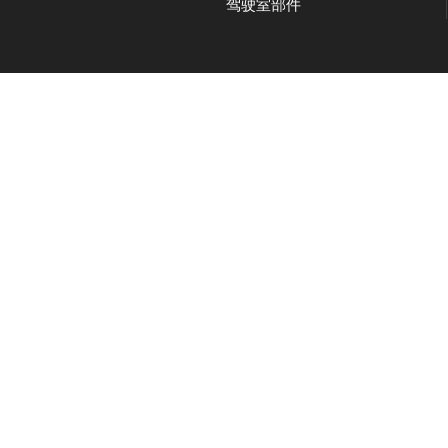
驾驶室部件