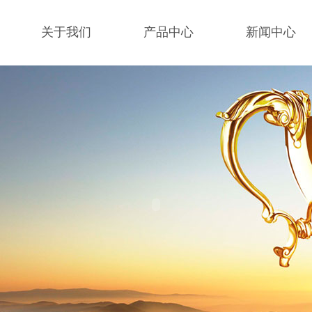
关于我们
产品中心
新闻中心