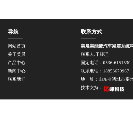
导航
联系方式
网站首页
美晨美能捷汽车减震系统
关于美晨
联系人:于经理
产品中心
固定电话：0536-6151530
新闻中心
联系电话：18853670967
联系我们
地 址：山东省诸城市密州东
技术支持：