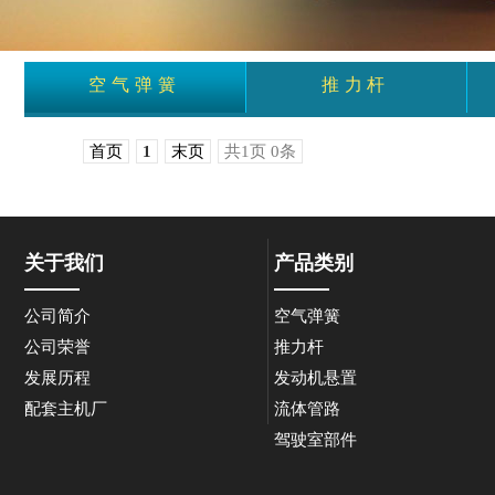
空气弹簧
推力杆
首页
1
末页
共1页 0条
关于我们
产品类别
公司简介
空气弹簧
公司荣誉
推力杆
发展历程
发动机悬置
配套主机厂
流体管路
驾驶室部件