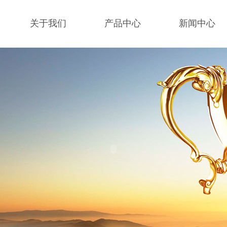
关于我们
产品中心
新闻中心