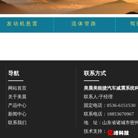
发动机悬置
流体管路
驾
导航
联系方式
网站首页
美晨美能捷汽车减震系统
关于美晨
联系人:于经理
产品中心
固定电话：0536-6151530
新闻中心
联系电话：18853670967
联系我们
地 址：山东省诸城市密州东
技术支持：