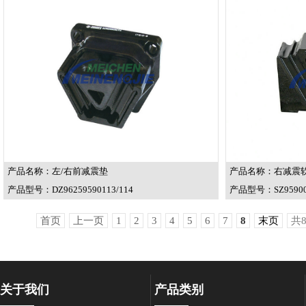
产品名称：左/右前减震垫
产品名称：右减震
产品型号：DZ96259590113/114
产品型号：SZ95900
首页
上一页
1
2
3
4
5
6
7
8
末页
共8
关于我们
产品类别