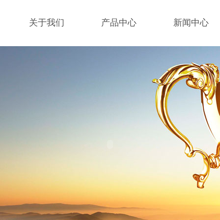
关于我们
产品中心
新闻中心