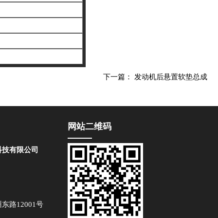
下一篇：
发动机后悬置软垫总成
网站二维码
科技有限公司
路12001号