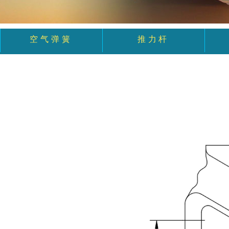
空气弹簧
推力杆