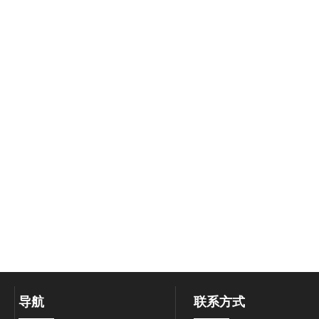
导航
联系方式