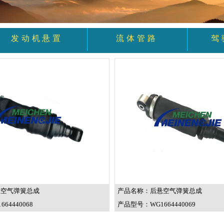
发动机悬置
流体管路
驾
悬空气弹簧总成
产品名称：后悬空气弹簧总成
64440068
产品型号：WG1664440069