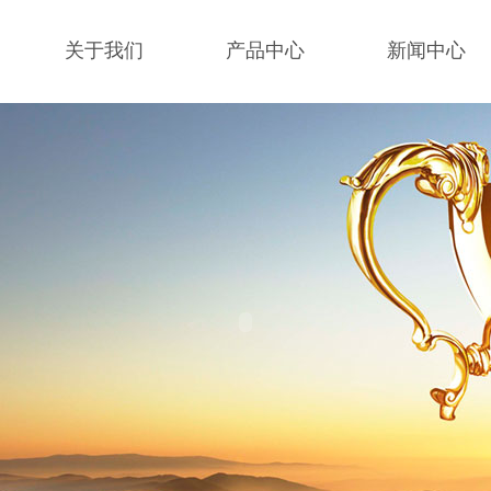
关于我们
产品中心
新闻中心