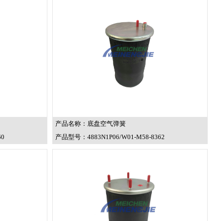
产品名称：底盘空气弹簧
60
产品型号：4883N1P06/W01-M58-8362