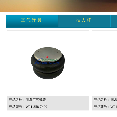
空气弹簧
推力杆
产品名称：底盘空气弹簧
产品名称：底
产品型号：W01-358-7400
产品型号：W01-M