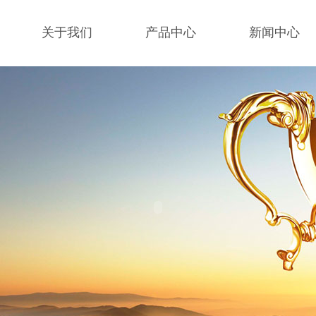
关于我们
产品中心
新闻中心