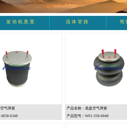
发动机悬置
流体管路
驾
盘空气弹簧
产品名称：底盘空气弹簧
58-6348
产品型号：W01-358-6948