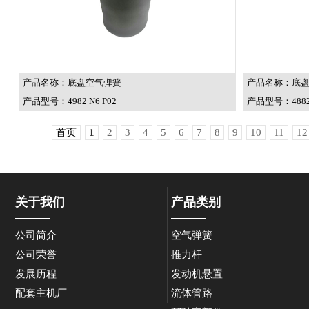
产品名称：底盘空气弹簧
产品名称：底
产品型号：4982 N6 P02
产品型号：4882N
首页
1
2
3
4
5
6
7
8
9
10
11
12
关于我们
产品类别
公司简介
空气弹簧
公司荣誉
推力杆
发展历程
发动机悬置
配套主机厂
流体管路