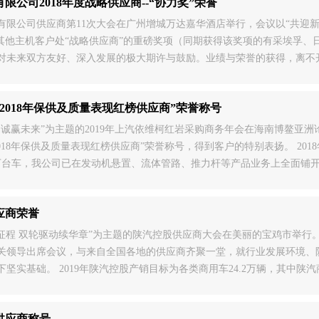
公司2018年度战略供应商--“协力奖”荣誉
野汽车有限公司供应商第11次大会在广州增城万达嘉华酒店举行，会议以“共
其他主机客户处“战略供应商”的重磅奖项（同期获得该奖项的有采埃孚、
对未来双方友好、深入发展的极大期许与鼓励。业绩与荣誉的获得，离不
，2019年广汽日野的销售业绩会更上一层楼。
2018年保供及质量表现红榜供应商”荣誉称号
天下，诚赢未来”为主题的2019年上汽依维柯红岩采购商务年会在海南博鳌亚洲
018年保供及质量表现红榜供应商”荣誉称号，得到客户的特别表扬。 2
7万台车，我公司已在发动机悬置、流体管路、推力杆等产品业务上全面铺开
体工友的大力支持！在此感谢大家的努力与帮助！相信在公司全体工
应商荣誉
创新领征程 双轮驱动续华章”为主题的陕汽控股供应商大会在美丽的宝鸡市
关领导出席会议，与来自全国各地的供应商齐聚一堂，就行业发展环境、
实基础。 2019年陕汽控股产销目标为各类商用车24.2万辆，其中陕汽商
双轮驱动战略步伐，坚定不移做好协同发展，以实际行动强优补短，全力
供应商称号