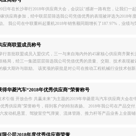
1月20日年在长沙举行2018年供应商大会，会议以“感谢一路有您，让我
0家供应商参加，经中联层层筛选我公司凭借优秀的表现被评选为2018
。 我公司在中联重科起重机2018年销售额同期增长了187.97%，业
工友的支持和努力下，市场销售业绩会更上一层楼。
团供应商联盟成员称号
长沙举行首批联盟成员入盟仪式，三一与来自海内外的45家核心供应商齐聚
新格局，经三一集团层层筛选我公司凭借优秀的质量、交期、技术表现被评
的极大期许与鼓励。 该奖项的获批是对公司在推动工程机械行业技术创
升自主创新能力，培养高水平的研发团队，优化公司产品结构，进一步巩
得华菱汽车“2018年优秀供应商”荣誉称号
驱动 技术引领 开放合作 共赢未来”为主题的2019年华菱星马汽车供应商
8年优秀供应商”荣誉称号，得到客户的特别表扬。 2018年我公司在产品交
国六发动机悬置、驾驶室空气弹簧、流体管路、推力杆等产品业务上全面铺开
离不开公司全体工友的大力支持！在此感谢大家的努
限公司2018年度优秀供应商荣誉