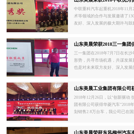
中联重科汽车起重机2018年1
术等领域的合作与发展邀请了13
友好、深入发展的极大期许与鼓励
的支持及努力！相信在公司全体
山东美晨荣获2018三一集
三一集团在2018年7月7日在
形势，共寻市场机遇，共谋发展
也是对未来双方友好、深入发展
美晨将进一步加大合作研发，提
山东美晨工业集团有限公司获
2018年12月26日，以“创新
团有限公司获得华菱汽车“201
划销售2.8万台车，我公司已在
的基础。 业绩与荣誉的获得，
山东美晨荣获东风柳州汽车有