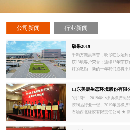
公司新闻
行业新闻
硕果2019
千淘万漉虽辛苦，吹尽狂沙始到
获13项客户荣誉；连续13年荣
好的激励，新的一年我们必将乘风
产业领军人才、建立山东省院士
山东美晨生态环境股份有限公
9月16日，2019年中橡协橡
胶制品行业十强、2019年度橡
石油西北橡胶有限责任公司 ★ 
份有限公司 ★ 京东橡胶有限公司