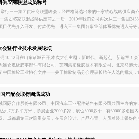
集团供应商联盟成员称号
张家界举行三一集团供应商联盟峰会，经严格筛选出来的66家核心战略供应
为三一集团45家联盟战略供应商之一后，2019年我们公司再次从三一集团2
项目优先介入开发、付款优先、进入三一集团各事业部体系优先进入等等
员大会暨行业技术发展论坛
月10-12日在山东诸城召开,本次大会主题：新时代、新起点、新篇章
大连仓敷橡胶零部件有限公司、芜湖集拓橡胶技术有限公司、北京马赫天
了中国橡胶工业协会文件——关于橡胶制品分会理事长聘任人选的批复，
)全国汽配会取得圆满成功
国际合作股份有限公司、中国汽车工业配件销售有限公司共同主办的第85届全
达到7万多平方米，参展企业2000多家，展位3000多个，有60000多
汉、成都后第三次隆重参展，在展台设计、产品布置、人员着装上很好的