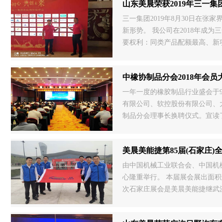
山东美晨荣获2019年三一
三一集团2019年8月30日在
新形势。 我公司在2018年成
要权利：同类产品配额最高、新
中橡协制品分会2018年会
一年一度的橡胶制品行业盛会于9
有限公司、软控股份有限公司、
制品分会理事长换聘仪式。宣读
美晨美能捷第85届(石家庄
由中国机械工业联合会、中国机械
心隆重举行。 本届展会展出面积
次石家庄展会是美晨美能捷继武
印