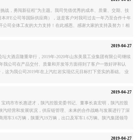
迎新挑战，勇闯新征程”为主题。我司凭借优秀的成本、质量、交期、技
日本JFE公司等国际供应商），这是客户对我司过去一年乃至合作十年
开公司全体工友的大力支持！在此感恩、感谢大家的支持及努力！相
2019-04-27
论坛大酒店隆重举行，2019年-2020年山东美晨工业集团有限公司继续
018年我公司在产品交付、质量和开发等方面得到了客户一致好评和认
，这为我公司2019年在上汽红岩实现亿元目标打下坚实的基础。 业
2019-04-27
举行。宝鸡市市长惠进才，陕汽控股党委书记、董事长袁宏明，陕汽控股
陕汽经营和发展状况，供应链管理、未来的合作战略与发展进行了深
用车3.6万辆，陕重汽19万辆，出口及军车1.6万辆。陕汽集团领导
支持陕汽年度产销目
2019-04-27