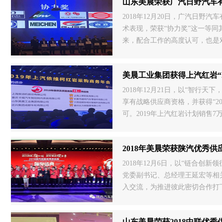
山东美晨荣获广汽日野汽车有限
2018年12月20日，广汽日
术表现，荣获“协力奖”这一等同
来，配合工作的高度认可，也是
信在公司全体工友的支持和努力下
美晨工业集团获得上汽红岩“
2018年12月21日，以“智行
享有战略供应商资格，并获得“2
可。2019年上汽红岩计划销售
绩与荣誉的获得，离不开公司全
2018年美晨荣获陕汽优秀供
2018年12月6日，以“链合
党委副书记、总经理王延宏等相
入交流，为推进彼此密切合作打下坚
指出，希望供应链能够紧跟陕汽
山东美晨荣获2018中联优秀